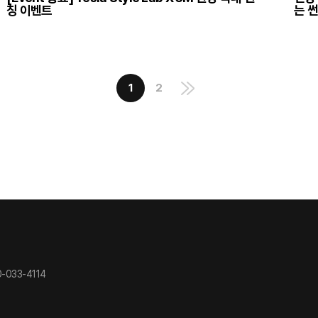
칭 이벤트
는 썬
1
2
-033-4114