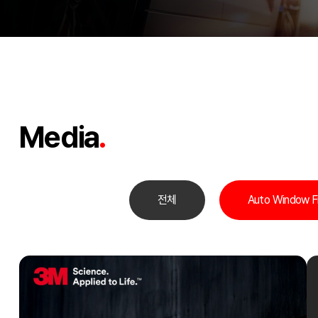
Media
.
전체
Auto Window F