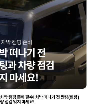
차박 캠핑 준비 필수! 차박 떠나기 전 썬팅(틴팅)
차량 점검 잊지 마세요!