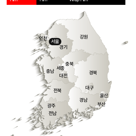
강원
인천
서울
경기
충북
세종
충남
경북
대전
대구
전북
울산
경남
부산
광주
전남