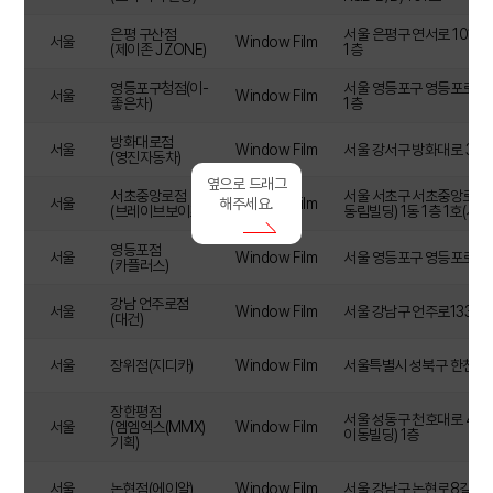
은평 구산점
서울 은평구 연서로 101 (
서울
Window Film
(제이존 J ZONE)
1층
영등포구청점(이-
서울 영등포구 영등포로19길
서울
Window Film
좋은차)
1층
방화대로점
서울
Window Film
서울 강서구 방화대로 373 
(영진자동차)
옆으로 드래그
서초중앙로점
서울 서초구 서초중앙로8길 
해주세요.
서울
Window Film
(브레이브보이즈)
동림빌딩) 1동 1층 1호(사
영등포점
서울
Window Film
서울 영등포구 영등포로 63 
(카플러스)
강남 언주로점
서울
Window Film
서울 강남구 언주로133길 3
(대건)
서울
장위점(지디카)
Window Film
서울특별시 성북구 한천로 7
장한평점
서울 성동구 천호대로 450
서울
(엠엠엑스(MMX)
Window Film
이동빌딩) 1층
기획)
서울
논현점(에이알)
Window Film
서울 강남구 논현로8길 14 