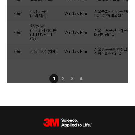
강남 세곡점
서울특별시 강남구 헌릉로61
서울
Window Film
(프리시전)
1층 101호(세곡점)
합정역점
(주식회사 제이튠
서울 마포구 잔다리로7안길 
서울
Window Film
( J-TUNE Ltd.
대성빌딩) 1층
Co ))
서울 강동구 천호옛길 34 
서울
강동구청점(차에)
Window Film
신한오피스텔) 1층
1
2
3
4