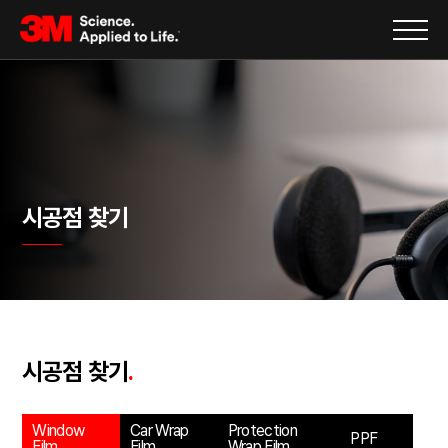
시공점 찾기
시공점 찾기
.
Window
Car Wrap
Protection
PPF
Film
Film
Wrap Film