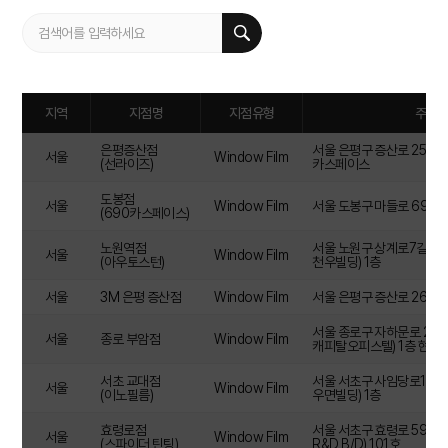
지역
지점명
지점유형
주소
은평증산점
서울 은평구 증산로 257 (
서울
Window Film
(선라이즈)
카스페이스
도봉점
서울
Window Film
서울 도봉구 마들로 690 (도
(690카스페이스)
노원역점
서울 노원구 상계로7길 25 
서울
Window Film
(아우토스턴)
천우빌딩) 1층
서울
3M 은평 증산점
Window Film
서울 은평구 증산로 267 1
서울 종로구 자하문로 252 
서울
종로 부암점
Window Film
캐피탈오피스텔) 1층 현대
서초 교대점
서울 서초구 사임당로10길 1
서울
Window Film
(이노필름)
우면빌딩) 1층
효령로점
서울 서초구 효령로 59 (방배
서울
Window Film
(스파이더 틴팅)
R&D B/D) 101호