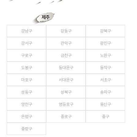
제주
강남구
강동구
강북구
강서구
관악구
광진구
구로구
금천구
노원구
도봉구
동대문구
동작구
마포구
서대문구
서초구
성동구
성북구
송파구
양천구
영등포구
용산구
은평구
종로구
중구
중랑구