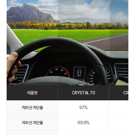
제품명
CRYSTAL 70
CRYST
적외선 차단율
97%
9
자외선 차단율
99.9%
99