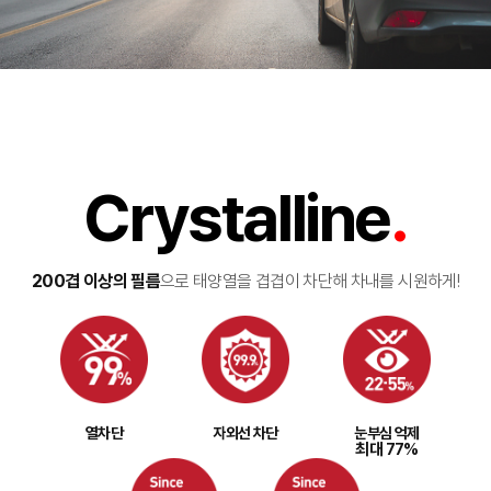
Crystalline
.
200겹 이상의 필름
으로 태양열을 겹겹이 차단해 차내를 시원하게!
열차단
자외선 차단
눈부심 억제
최대 77%