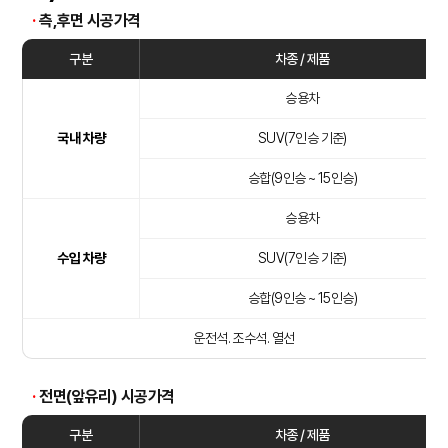
·
측,후면 시공가격
구분
차종 / 제품
승용차
국내 차량
SUV(7인승 기준)
승합(9인승 ~ 15인승)
승용차
수입 차량
SUV(7인승 기준)
승합(9인승 ~ 15인승)
운전석. 조수석. 열선
·
전면(앞유리) 시공가격
구분
차종 / 제품