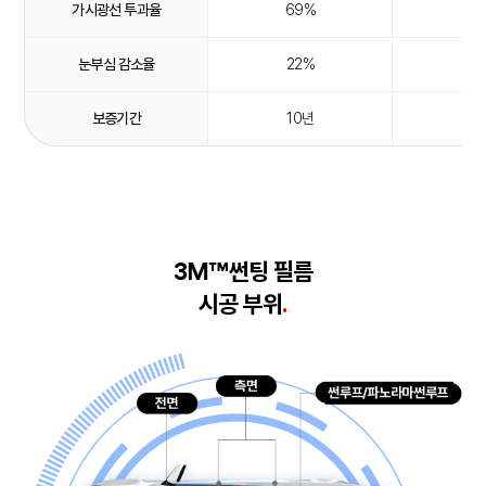
가시광선 투과율
69%
6
눈부심 감소율
22%
3
보증기간
10년
1
썬팅 필름
3M™
시공 부위
.