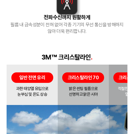
전파수신까지 원활하게
필름 내 금속성분이 전혀 없어 각종 기기의
무선 통신을 방해하지
않아 더욱 편리합니다.
크리스탈라인
.
3M™
일반 전면 유리
크리스탈라인 70
크리스탈
과한 태양열 유입으로
밝은 썬팅 필름으로
적절한 선
눈부심 및 온도 상승
선명하고 맑은 시야
열 차