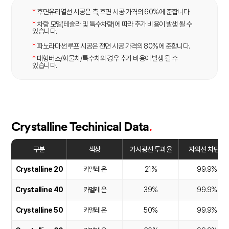
*
후면유리열선 시공은 측,후면 시공 가격의 60%에 준합니다
*
차량 모델(테슬라 및 특수차량)에 따라 추가 비용이 발생 될 수
있습니다.
*
파노라마 썬루프 시공은 전면 시공 가격의 80%에 준합니다.
*
대형버스/화물차/특수차의 경우 추가 비용이 발생 될 수
있습니다.
.
Crystalline Techinical Data
구분
색상
가시광선 투과율
자외선 차단율
Crystalline 20
카멜레온
21%
99.9%
Crystalline 40
카멜레온
39%
99.9%
Crystalline 50
카멜레온
50%
99.9%