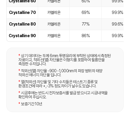
Crystalline 60
카멜레온
60%
99.9%
Crystalline 70
카멜레온
69%
99.9%
Crystalline 80
카멜레온
77%
99.6%
Crystalline 90
카멜레온
86%
99.9%
*
상기 데이터는 두께 6mm 투명유리에 부착된 상태에서 측정된
자료이고, 적외선(열) 차단율은 이형지를 포함하여 필름만을
측정한 수치입니다.
*
적외선(열) 차단율 -900 -1,000nm의 파장 범위의 태양
적외선 에너지 차단율 입니다.
*
열(적외선) 차단율 및 기타 수치들은 테스트기 종류 및
환경조건에 따라 +,-3% 정도차이가 날수도 있습니다.
*
시공후에는 반드시 전자보증서를 발급 받으시고 시공내역을
확인하여 주십시오.
*
보증기간 10년