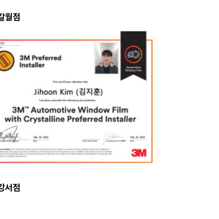
 갈월점
 강서점